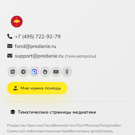
+7 (495) 722-92-79
fond@predanie.ru
support@predanie.ru
(техн.вопросы)
Мне нужна помощь
Тематические страницы медиатеки
Рождество Христово
Пасха
Великий пост
Пост
Молитва
Литургия
Бог
Святость
О любви
Христианский брак
Воспитание детей
Смерть