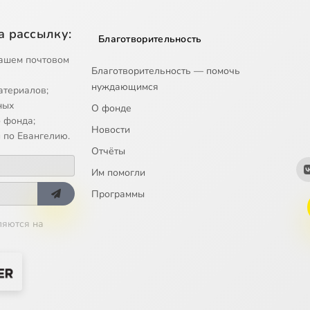
а рассылку:
Благотворительность
ашем почтовом
Благотворительность — помочь
нуждающимся
атериалов;
ных
О фонде
 фонда;
Новости
 по Евангелию.
Отчёты
Им помогли
Программы
ляются на