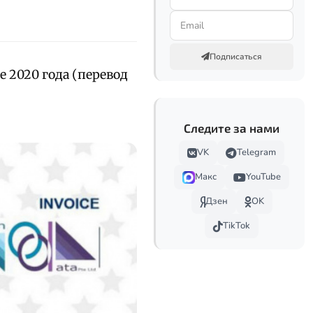
Подписаться
е 2020 года (перевод
Следите за нами
VK
Telegram
Макс
YouTube
Дзен
OK
TikTok