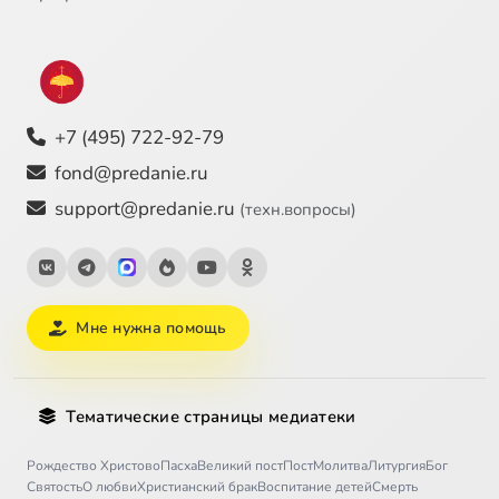
+7 (495) 722-92-79
fond@predanie.ru
support@predanie.ru
(техн.вопросы)
Мне нужна помощь
Тематические страницы медиатеки
Рождество Христово
Пасха
Великий пост
Пост
Молитва
Литургия
Бог
Святость
О любви
Христианский брак
Воспитание детей
Смерть