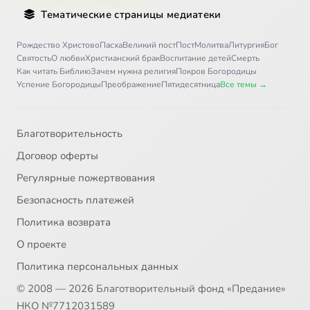
Тематические страницы медиатеки
Рождество Христово
Пасха
Великий пост
Пост
Молитва
Литургия
Бог
Святость
О любви
Христианский брак
Воспитание детей
Смерть
Как читать Библию
Зачем нужна религия
Покров Богородицы
Успение Богородицы
Преображение
Пятидесятница
Все темы →
Благотворительность
Договор оферты
Регулярные пожертвования
Безопасность платежей
Политика возврата
О проекте
Политика персональных данных
© 2008 — 2026 Благотворительный фонд «Предание»
НКО №7712031589