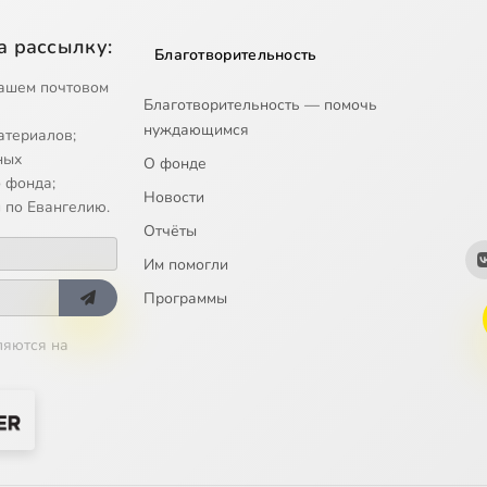
а рассылку:
Благотворительность
ашем почтовом
Благотворительность — помочь
нуждающимся
атериалов;
ных
О фонде
 фонда;
Новости
 по Евангелию.
Отчёты
Им помогли
Программы
ляются на