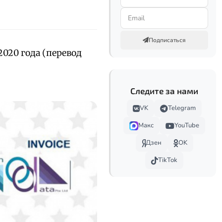
Подписаться
020 года (перевод
Следите за нами
VK
Telegram
Макс
YouTube
Дзен
OK
TikTok