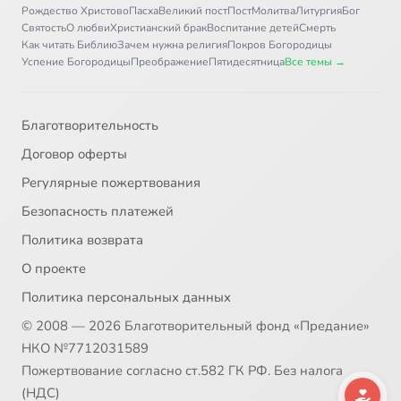
Рождество Христово
Пасха
Великий пост
Пост
Молитва
Литургия
Бог
Святость
О любви
Христианский брак
Воспитание детей
Смерть
Как читать Библию
Зачем нужна религия
Покров Богородицы
Успение Богородицы
Преображение
Пятидесятница
Все темы →
Благотворительность
Договор оферты
Регулярные пожертвования
Безопасность платежей
Политика возврата
О проекте
Политика персональных данных
© 2008 — 2026 Благотворительный фонд «Предание»
НКО №7712031589
Пожертвование согласно ст.582 ГК РФ. Без налога
(НДС)