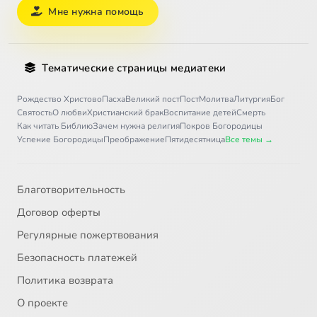
Мне нужна помощь
Тематические страницы медиатеки
Рождество Христово
Пасха
Великий пост
Пост
Молитва
Литургия
Бог
Святость
О любви
Христианский брак
Воспитание детей
Смерть
Как читать Библию
Зачем нужна религия
Покров Богородицы
Успение Богородицы
Преображение
Пятидесятница
Все темы →
Благотворительность
Договор оферты
Регулярные пожертвования
Безопасность платежей
Политика возврата
О проекте