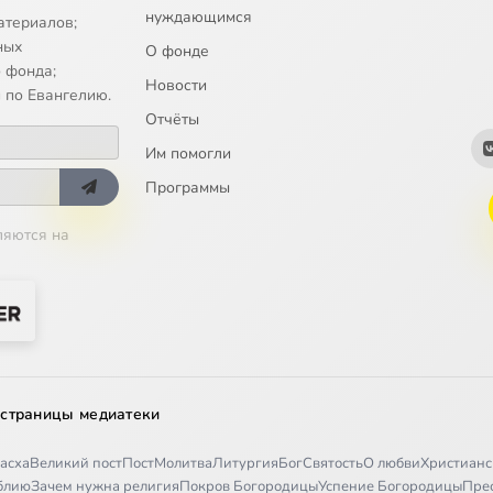
нуждающимся
атериалов;
ных
О фонде
 фонда;
Новости
 по Евангелию.
Отчёты
Им помогли
Программы
ляются на
 страницы медиатеки
асха
Великий пост
Пост
Молитва
Литургия
Бог
Святость
О любви
Христианс
иблию
Зачем нужна религия
Покров Богородицы
Успение Богородицы
Пре