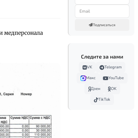
Подписаться
и медперсонала
Следите за нами
VK
Telegram
Макс
YouTube
Дзен
OK
TikTok