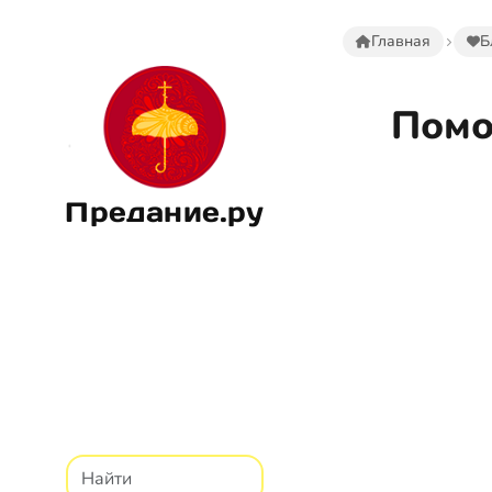
Главная
Б
Помо
Предание.ру