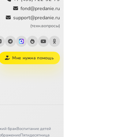
fond@predanie.ru
support@predanie.ru
(техн.вопросы)
Мне нужна помощь
кий брак
Воспитание детей
ображение
Пятидесятница