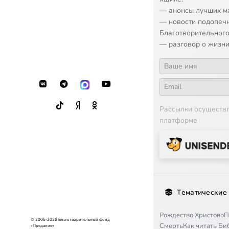
— анонсы лучших м
— новости подопеч
Благотворительного
— разговор о жизни
Рассылки осуществ
платформе
Тематические
Рождество Христово
П
© 2005-2026 Благотворительный фонд
Смерть
Как читать Б
«Предание»