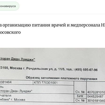
ронавируса
за организацию питания врачей и медперсонала 
фосовского