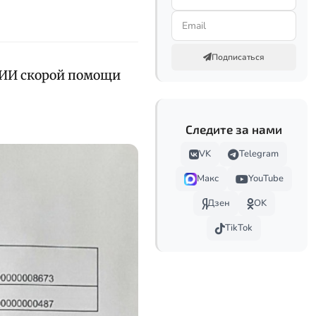
Подписаться
НИИ скорой помощи
Следите за нами
VK
Telegram
Макс
YouTube
Дзен
OK
TikTok