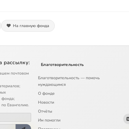
На главную фонда
а рассылку:
Благотворительность
ашем почтовом
Благотворительность — помочь
нуждающимся
атериалов;
ных
О фонде
 фонда;
Новости
 по Евангелию.
Отчёты
Им помогли