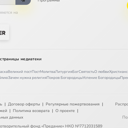
Программы
ляются на
 страницы медиатеки
асха
Великий пост
Пост
Молитва
Литургия
Бог
Святость
О любви
Христианс
иблию
Зачем нужна религия
Покров Богородицы
Успение Богородицы
Пре
ть
|
Договор оферты
|
Регулярные пожертвования
|
Распр
ежей
|
Политика возврата
|
О проекте
|
ьных данных
По
готворительный фонд «Предание» НКО №7712031589