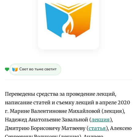
Свет во тьме светит
Переведены средства за проведение лекций,
написание статей и съемку лекций в апреле 2020
г. Марине Валентиновне Михайловой (лекция),
Надежед Анатольевне Завальной (
лекция
),
Дмитрию Борисовичу Матвееву (
статья
), Алексею
Сергеевичу Волчкову (лекция), Андрею