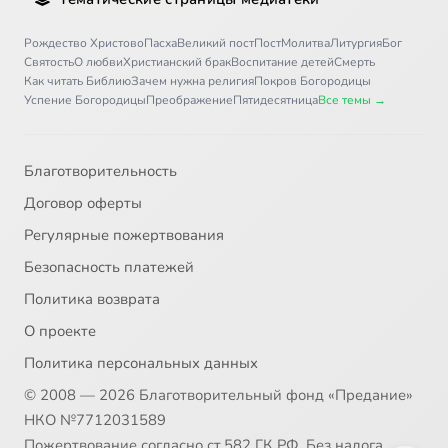
Рождество Христово
Пасха
Великий пост
Пост
Молитва
Литургия
Бог
Святость
О любви
Христианский брак
Воспитание детей
Смерть
Как читать Библию
Зачем нужна религия
Покров Богородицы
Успение Богородицы
Преображение
Пятидесятница
Все темы →
Благотворительность
Договор оферты
Регулярные пожертвования
Безопасность платежей
Политика возврата
О проекте
Политика персональных данных
© 2008 — 2026 Благотворительный фонд «Предание»
НКО №7712031589
Пожертвование согласно ст.582 ГК РФ. Без налога