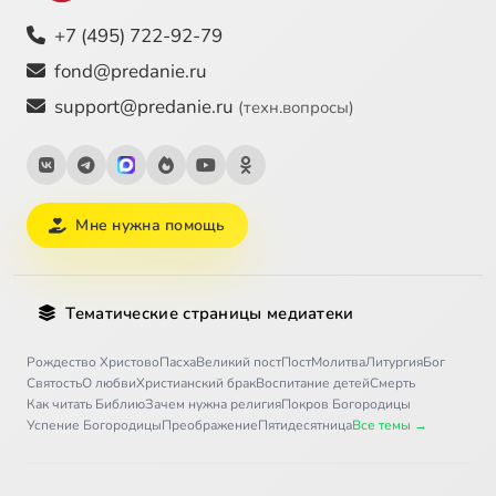
+7 (495) 722-92-79
fond@predanie.ru
support@predanie.ru
(техн.вопросы)
Мне нужна помощь
Тематические страницы медиатеки
Рождество Христово
Пасха
Великий пост
Пост
Молитва
Литургия
Бог
Святость
О любви
Христианский брак
Воспитание детей
Смерть
Как читать Библию
Зачем нужна религия
Покров Богородицы
Успение Богородицы
Преображение
Пятидесятница
Все темы →