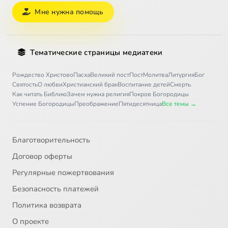
Мне нужна помощь
Тематические страницы медиатеки
Рождество Христово
Пасха
Великий пост
Пост
Молитва
Литургия
Бог
Святость
О любви
Христианский брак
Воспитание детей
Смерть
Как читать Библию
Зачем нужна религия
Покров Богородицы
Успение Богородицы
Преображение
Пятидесятница
Все темы →
Благотворительность
Договор оферты
Регулярные пожертвования
Безопасность платежей
Политика возврата
О проекте