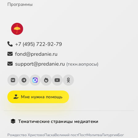
Программы
+7 (495) 722-92-79
fond@predanie.ru
support@predanie.ru
(техн.вопросы)
Мне нужна помощь
Тематические страницы медиатеки
Рождество Христово
Пасха
Великий пост
Пост
Молитва
Литургия
Бог