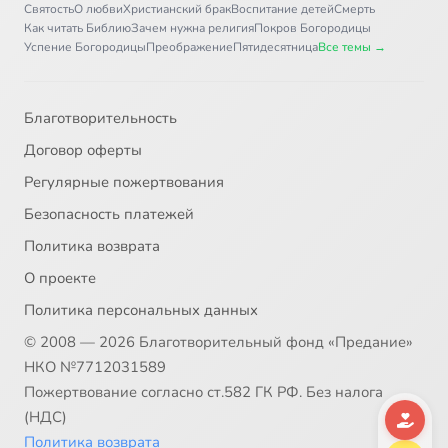
Святость
О любви
Христианский брак
Воспитание детей
Смерть
Как читать Библию
Зачем нужна религия
Покров Богородицы
Успение Богородицы
Преображение
Пятидесятница
Все темы →
Благотворительность
Договор оферты
Регулярные пожертвования
Безопасность платежей
Политика возврата
О проекте
Политика персональных данных
© 2008 — 2026 Благотворительный фонд «Предание»
НКО №7712031589
Пожертвование согласно ст.582 ГК РФ. Без налога
(НДС)
Политика возврата