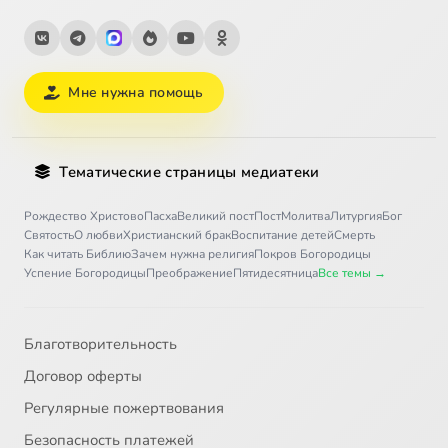
Мне нужна помощь
Тематические страницы медиатеки
Рождество Христово
Пасха
Великий пост
Пост
Молитва
Литургия
Бог
Святость
О любви
Христианский брак
Воспитание детей
Смерть
Как читать Библию
Зачем нужна религия
Покров Богородицы
Успение Богородицы
Преображение
Пятидесятница
Все темы →
Благотворительность
Договор оферты
Регулярные пожертвования
Безопасность платежей