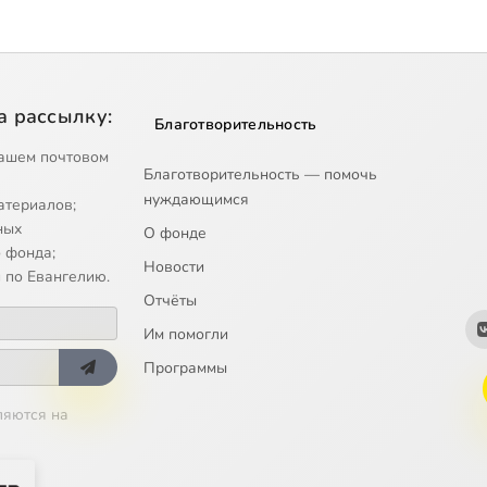
а рассылку:
Благотворительность
ашем почтовом
Благотворительность — помочь
нуждающимся
атериалов;
ных
О фонде
 фонда;
Новости
 по Евангелию.
Отчёты
Им помогли
Программы
ляются на