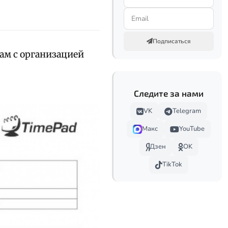
Подписаться
ам с организацией
Следите за нами
VK
Telegram
Макс
YouTube
Дзен
OK
TikTok