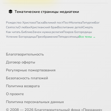
Тематические страницы медиатеки
Рождество Христово
Пасха
Великий пост
Пост
Молитва
Литургия
Бог
Святость
О любви
Христианский брак
Воспитание детей
Смерть
Как читать Библию
Зачем нужна религия
Покров Богородицы
Успение Богородицы
Преображение
Пятидесятница
Все темы →
Благотворительность
Договор оферты
Регулярные пожертвования
Безопасность платежей
Политика возврата
О проекте
Политика персональных данных
© 2008 — 2026 Благотворительный фонд «Предание»