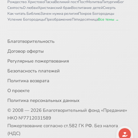
Рождество Христово
Пасха
Великий пост
Пост
Молитва
Литургия
Бог
Святость
О любви
Христианский брак
Воспитание детей
Смерть
Как читать Библию
Зачем нужна религия
Покров Богородицы
Успение Богородицы
Преображение
Пятидесятница
Все темы →
Благотворительность
Договор оферты
Регулярные пожертвования
Безопасность платежей
Политика возврата
О проекте
Политика персональных данных
© 2008 — 2026 Благотворительный фонд «Предание»
НКО №7712031589
Пожертвование согласно ст.582 ГК РФ. Без налога
(НДС)