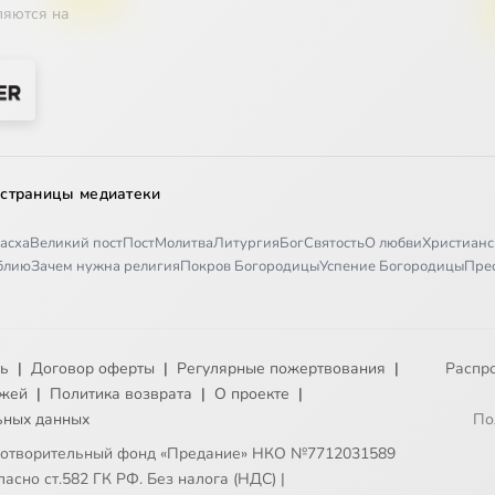
ляются на
 страницы медиатеки
асха
Великий пост
Пост
Молитва
Литургия
Бог
Святость
О любви
Христианс
иблию
Зачем нужна религия
Покров Богородицы
Успение Богородицы
Пре
ть
|
Договор оферты
|
Регулярные пожертвования
|
Распр
ежей
|
Политика возврата
|
О проекте
|
ьных данных
По
готворительный фонд «Предание» НКО №7712031589
асно ст.582 ГК РФ. Без налога (НДС)
|