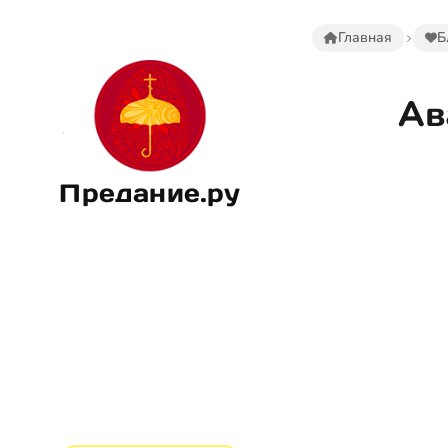
Главная
Б
Ав
Предание.ру