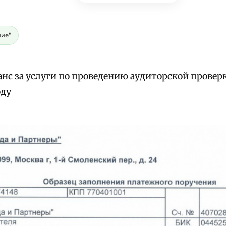
ие"
анс за услуги по проведению аудиторской провер
оду