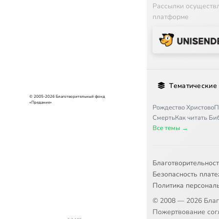
Рассылки осуществ
платформе
Тематические
© 2005-2026 Благотворительный фонд
«Предание»
Рождество Христово
П
Смерть
Как читать Б
Все темы →
Благотворительнос
Безопасность плат
Политика персонал
© 2008 — 2026 Бла
Пожертвование согл