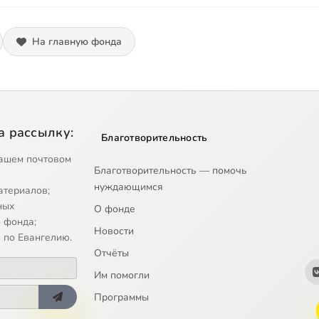
На главную фонда
а рассылку:
Благотворительность
ашем почтовом
Благотворительность — помочь
нуждающимся
атериалов;
ных
О фонде
 фонда;
Новости
 по Евангелию.
Отчёты
Им помогли
Программы