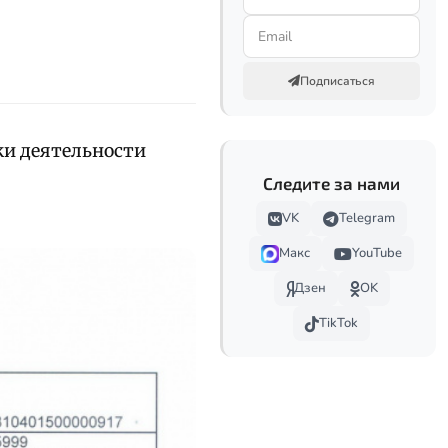
Подписаться
ки деятельности
Следите за нами
VK
Telegram
Макс
YouTube
Дзен
OK
TikTok