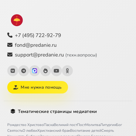
+7 (495) 722-92-79
fond@predanie.ru
support@predanie.ru
(техн.вопросы)
Мне нужна помощь
Тематические страницы медиатеки
Рождество Христово
Пасха
Великий пост
Пост
Молитва
Литургия
Бог
Святость
О любви
Христианский брак
Воспитание детей
Смерть