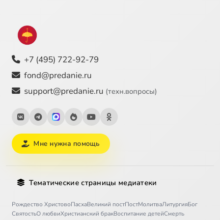
+7 (495) 722-92-79
fond@predanie.ru
support@predanie.ru
(техн.вопросы)
Мне нужна помощь
Тематические страницы медиатеки
Рождество Христово
Пасха
Великий пост
Пост
Молитва
Литургия
Бог
Святость
О любви
Христианский брак
Воспитание детей
Смерть