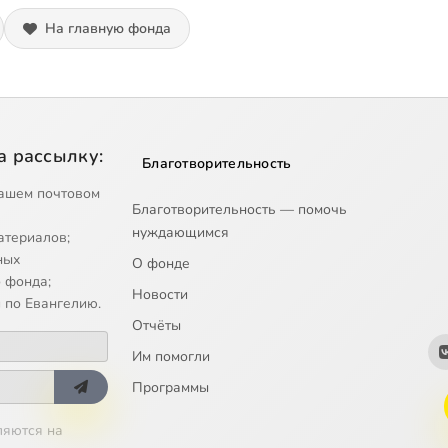
На главную фонда
а рассылку:
Благотворительность
ашем почтовом
Благотворительность — помочь
нуждающимся
атериалов;
ных
О фонде
 фонда;
Новости
 по Евангелию.
Отчёты
Им помогли
Программы
ляются на