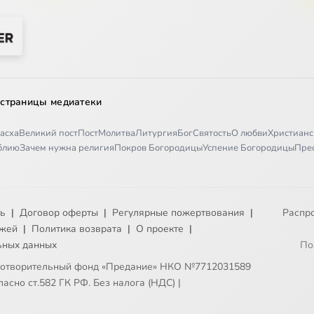
 страницы медиатеки
асха
Великий пост
Пост
Молитва
Литургия
Бог
Святость
О любви
Христианс
иблию
Зачем нужна религия
Покров Богородицы
Успение Богородицы
Пре
ть
|
Договор оферты
|
Регулярные пожертвования
|
Распр
ежей
|
Политика возврата
|
О проекте
|
ьных данных
По
готворительный фонд «Предание» НКО №7712031589
асно ст.582 ГК РФ. Без налога (НДС)
|