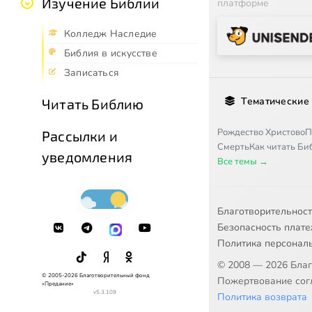
Изучение Библии
платформе
Колледж Наследие
Библия в искусстве
Записаться
Тематические
Читать Библию
Рождество Христово
П
Рассылки и
Смерть
Как читать Б
уведомления
Все темы →
Благотворительнос
Безопасность плат
Политика персонал
© 2008 — 2026 Бла
© 2005-2026 Благотворительный фонд
Пожертвование согл
«Предание»
v5.3.109
Политика возврата