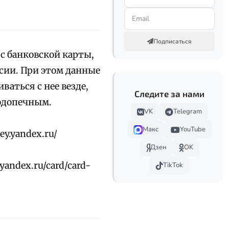
Подписаться
с банковской карты,
сии. При этом данные
ваться с нее везде,
Следите за нами
подопечным.
VK
Telegram
Макс
YouTube
ey.yandex.ru/
Дзен
OK
yandex.ru/card/card-
TikTok