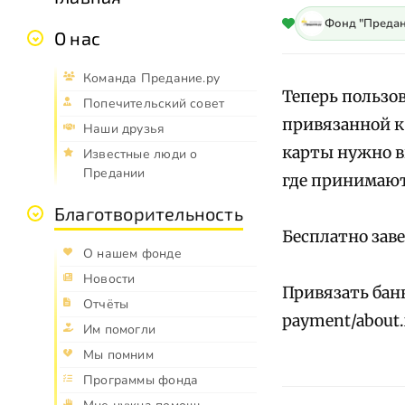
Фонд "Предан
О нас
Команда Предание.ру
Теперь пользо
Попечительский совет
привязанной к
Наши друзья
карты нужно вв
Известные люди о
Предании
где принимают
Благотворительность
Бесплатно заве
О нашем фонде
Новости
Привязать банк
Отчёты
payment/about
Им помогли
Мы помним
Программы фонда