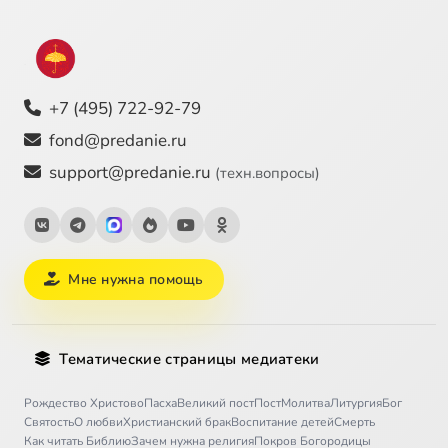
+7 (495) 722-92-79
fond@predanie.ru
support@predanie.ru
(техн.вопросы)
Мне нужна помощь
Тематические страницы медиатеки
Рождество Христово
Пасха
Великий пост
Пост
Молитва
Литургия
Бог
Святость
О любви
Христианский брак
Воспитание детей
Смерть
Как читать Библию
Зачем нужна религия
Покров Богородицы