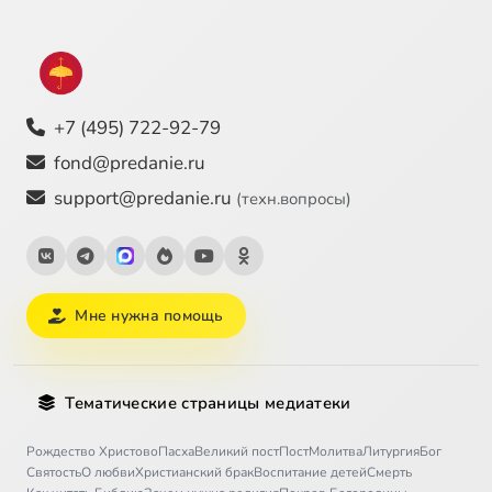
+7 (495) 722-92-79
fond@predanie.ru
support@predanie.ru
(техн.вопросы)
Мне нужна помощь
Тематические страницы медиатеки
Рождество Христово
Пасха
Великий пост
Пост
Молитва
Литургия
Бог
Святость
О любви
Христианский брак
Воспитание детей
Смерть