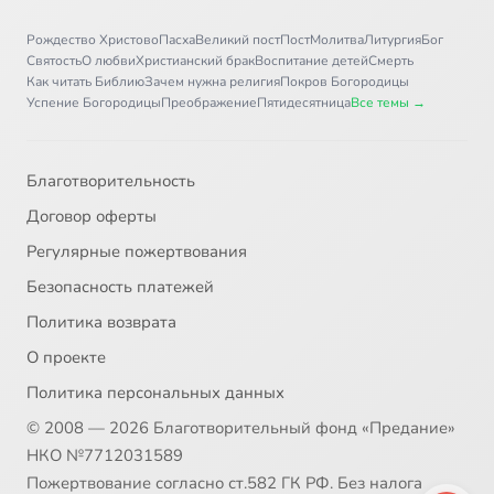
Рождество Христово
Пасха
Великий пост
Пост
Молитва
Литургия
Бог
Святость
О любви
Христианский брак
Воспитание детей
Смерть
Как читать Библию
Зачем нужна религия
Покров Богородицы
Успение Богородицы
Преображение
Пятидесятница
Все темы →
Благотворительность
Договор оферты
Регулярные пожертвования
Безопасность платежей
Политика возврата
О проекте
Политика персональных данных
© 2008 — 2026 Благотворительный фонд «Предание»
НКО №7712031589
Пожертвование согласно ст.582 ГК РФ. Без налога