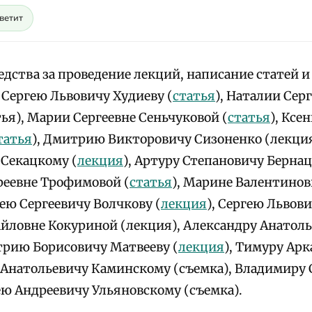
светит
дства за проведение лекций, написание статей и
. Сергею Львовичу Худиеву (
статья
), Наталии Сер
ья), Марии Сергеевне Сеньчуковой (
статья
), Ксе
татья
), Дмитрию Викторовичу Сизоненко (лекция
Секацкому (
лекция
), Артуру Степановичу Бернац
реевне Трофимовой (
статья
), Марине Валентинов
сею Сергеевичу Волчкову (
лекция
), Сергею Львов
йловне Кокуриной (лекция), Александру Анатол
трию Борисовичу Матвееву (
лекция
), Тимуру Ар
у Анатольевичу Каминскому (съемка), Владимиру 
ею Андреевичу Ульяновскому (съемка).