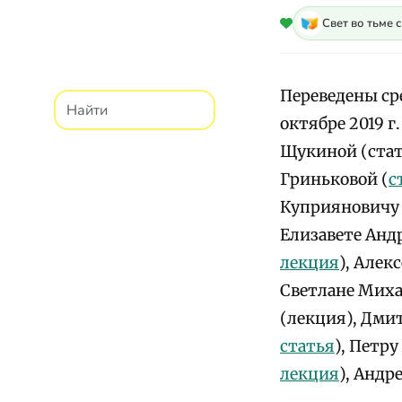
Свет во тьме 
Переведены сре
октябре 2019 г
Щукиной (стат
Гриньковой (
с
Куприяновичу 
Елизавете Анд
лекция
), Алек
Светлане Миха
(лекция), Дми
статья
), Петр
лекция
), Андр