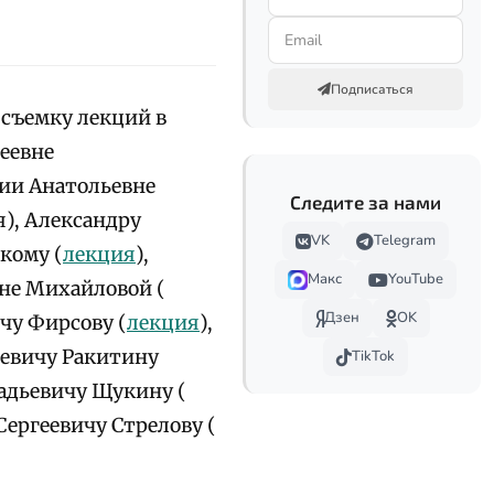
Подписаться
 съемку лекций в
геевне
нии Анатольевне
Следите за нами
), Александру
VK
Telegram
кому (
лекция
),
Макс
YouTube
не Михайловой (
Дзен
OK
ичу Фирсову (
лекция
),
ьевичу Ракитину
TikTok
кадьевичу Щукину (
Сергеевичу Стрелову (