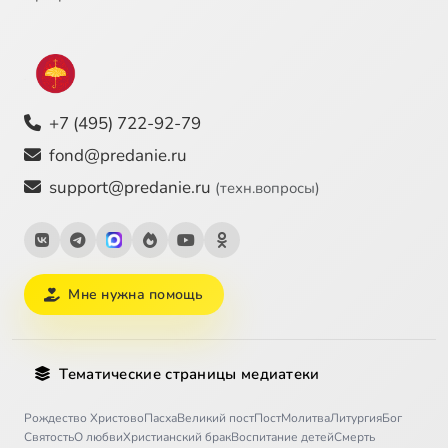
+7 (495) 722-92-79
fond@predanie.ru
support@predanie.ru
(техн.вопросы)
Мне нужна помощь
Тематические страницы медиатеки
Рождество Христово
Пасха
Великий пост
Пост
Молитва
Литургия
Бог
Святость
О любви
Христианский брак
Воспитание детей
Смерть