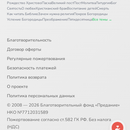
Рождество Христово
Пасха
Великий пост
Пост
Молитва
Литургия
Бог
Святость
О любви
Христианский брак
Воспитание детей
Смерть
Как читать Библию
Зачем нужна религия
Покров Богородицы
Успение Богородицы
Преображение
Пятидесятница
Все темы →
Благотворительность
Договор оферты
Регулярные пожертвования
Безопасность платежей
Политика возврата
О проекте
Политика персональных данных
© 2008 — 2026 Благотворительный фонд «Предание»
НКО №7712031589
Пожертвование согласно ст.582 ГК РФ. Без налога
(НДС)