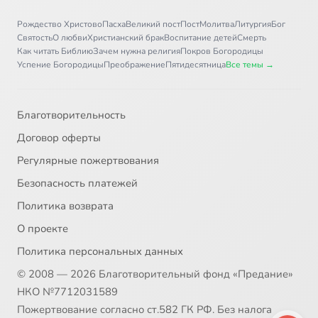
Рождество Христово
Пасха
Великий пост
Пост
Молитва
Литургия
Бог
Святость
О любви
Христианский брак
Воспитание детей
Смерть
Как читать Библию
Зачем нужна религия
Покров Богородицы
Успение Богородицы
Преображение
Пятидесятница
Все темы →
Благотворительность
Договор оферты
Регулярные пожертвования
Безопасность платежей
Политика возврата
О проекте
Политика персональных данных
© 2008 — 2026 Благотворительный фонд «Предание»
НКО №7712031589
Пожертвование согласно ст.582 ГК РФ. Без налога