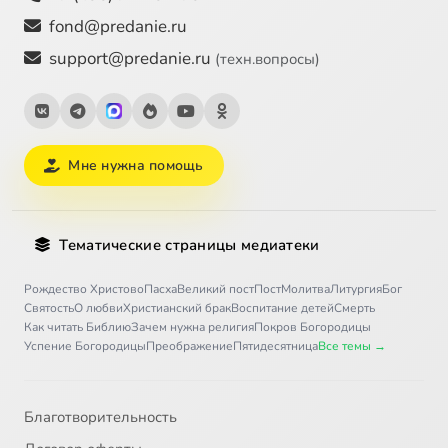
fond@predanie.ru
support@predanie.ru
(техн.вопросы)
Мне нужна помощь
Тематические страницы медиатеки
Рождество Христово
Пасха
Великий пост
Пост
Молитва
Литургия
Бог
Святость
О любви
Христианский брак
Воспитание детей
Смерть
Как читать Библию
Зачем нужна религия
Покров Богородицы
Успение Богородицы
Преображение
Пятидесятница
Все темы →
Благотворительность