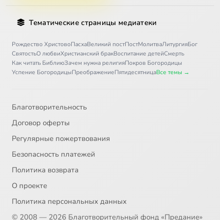
Тематические страницы медиатеки
Рождество Христово
Пасха
Великий пост
Пост
Молитва
Литургия
Бог
Святость
О любви
Христианский брак
Воспитание детей
Смерть
Как читать Библию
Зачем нужна религия
Покров Богородицы
Успение Богородицы
Преображение
Пятидесятница
Все темы →
Благотворительность
Договор оферты
Регулярные пожертвования
Безопасность платежей
Политика возврата
О проекте
Политика персональных данных
© 2008 — 2026 Благотворительный фонд «Предание»