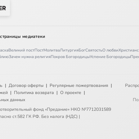
 страницы медиатеки
асха
Великий пост
Пост
Молитва
Литургия
Бог
Святость
О любви
Христианс
иблию
Зачем нужна религия
Покров Богородицы
Успение Богородицы
Пре
ть
|
Договор оферты
|
Регулярные пожертвования
|
Распр
ежей
|
Политика возврата
|
О проекте
|
ьных данных
По
готворительный фонд «Предание» НКО №7712031589
асно ст.582 ГК РФ. Без налога (НДС)
|