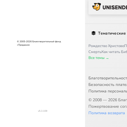
Тематические
© 2005-2026 Благотворительный фонд
Рождество Христово
П
«Предание»
Смерть
Как читать Б
Все темы →
Благотворительнос
Безопасность плат
Политика персонал
© 2008 — 2026 Бла
Пожертвование согл
v5.3.109
Политика возврата