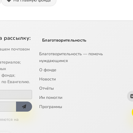
На главную фонда
а рассылку:
Благотворительность
ашем почтовом
Благотворительность — помочь
нуждающимся
атериалов;
ных
О фонде
 фонда;
Новости
 по Евангелию.
Отчёты
Им помогли
Программы
ляются на