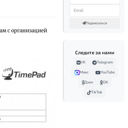
Подписаться
ам с организацией
Следите за нами
VK
Telegram
Макс
YouTube
Дзен
OK
TikTok