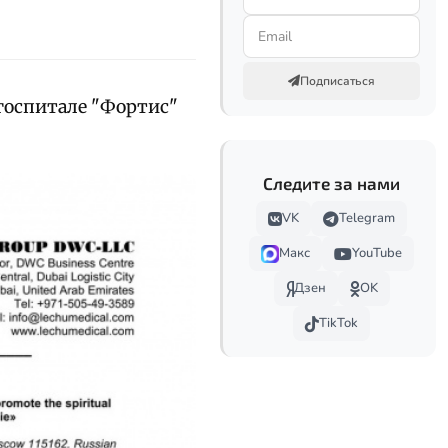
Подписаться
госпитале "Фортис"
Следите за нами
VK
Telegram
Макс
YouTube
Дзен
OK
TikTok