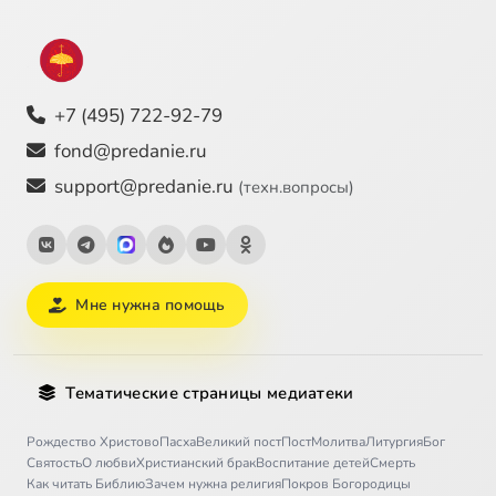
+7 (495) 722-92-79
fond@predanie.ru
support@predanie.ru
(техн.вопросы)
Мне нужна помощь
Тематические страницы медиатеки
Рождество Христово
Пасха
Великий пост
Пост
Молитва
Литургия
Бог
Святость
О любви
Христианский брак
Воспитание детей
Смерть
Как читать Библию
Зачем нужна религия
Покров Богородицы