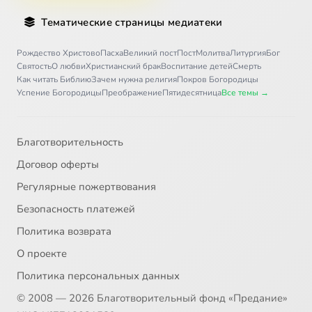
Тематические страницы медиатеки
Рождество Христово
Пасха
Великий пост
Пост
Молитва
Литургия
Бог
Святость
О любви
Христианский брак
Воспитание детей
Смерть
Как читать Библию
Зачем нужна религия
Покров Богородицы
Успение Богородицы
Преображение
Пятидесятница
Все темы →
Благотворительность
Договор оферты
Регулярные пожертвования
Безопасность платежей
Политика возврата
О проекте
Политика персональных данных
© 2008 — 2026 Благотворительный фонд «Предание»