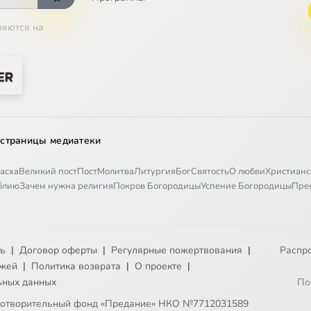
ляются на
 страницы медиатеки
асха
Великий пост
Пост
Молитва
Литургия
Бог
Святость
О любви
Христианс
иблию
Зачем нужна религия
Покров Богородицы
Успение Богородицы
Пре
ть
|
Договор оферты
|
Регулярные пожертвования
|
Распр
ежей
|
Политика возврата
|
О проекте
|
ьных данных
По
готворительный фонд «Предание» НКО №7712031589