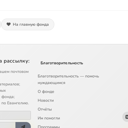
На главную фонда
а рассылку:
Благотворительность
ашем почтовом
Благотворительность — помочь
нуждающимся
атериалов;
ных
О фонде
 фонда;
Новости
 по Евангелию.
Отчёты
Им помогли
Программы