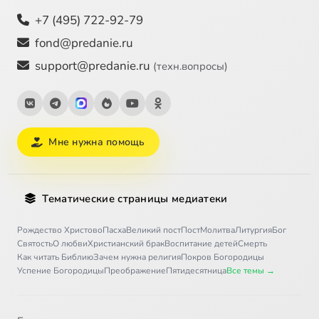
+7 (495) 722-92-79
fond@predanie.ru
support@predanie.ru
(техн.вопросы)
Мне нужна помощь
Тематические страницы медиатеки
Рождество Христово
Пасха
Великий пост
Пост
Молитва
Литургия
Бог
Святость
О любви
Христианский брак
Воспитание детей
Смерть
Как читать Библию
Зачем нужна религия
Покров Богородицы
Успение Богородицы
Преображение
Пятидесятница
Все темы →