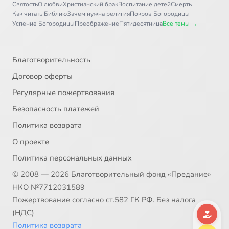
Святость
О любви
Христианский брак
Воспитание детей
Смерть
Как читать Библию
Зачем нужна религия
Покров Богородицы
Успение Богородицы
Преображение
Пятидесятница
Все темы →
Благотворительность
Договор оферты
Регулярные пожертвования
Безопасность платежей
Политика возврата
О проекте
Политика персональных данных
© 2008 — 2026 Благотворительный фонд «Предание»
НКО №7712031589
Пожертвование согласно ст.582 ГК РФ. Без налога
(НДС)
Политика возврата