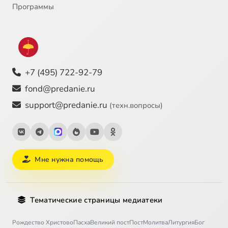
Программы
+7 (495) 722-92-79
fond@predanie.ru
support@predanie.ru
(техн.вопросы)
Мне нужна помощь
Тематические страницы медиатеки
Рождество Христово
Пасха
Великий пост
Пост
Молитва
Литургия
Бог