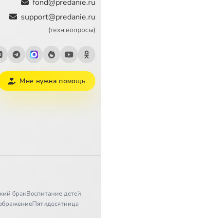
fond@predanie.ru
support@predanie.ru
(техн.вопросы)
Мне нужна помощь
кий брак
Воспитание детей
ображение
Пятидесятница