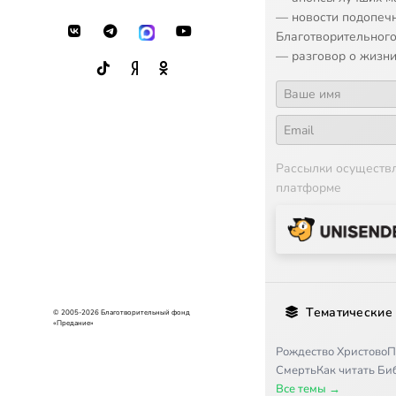
— новости подопеч
Благотворительного
— разговор о жизни
Рассылки осуществ
платформе
Тематические
© 2005-2026 Благотворительный фонд
«Предание»
Рождество Христово
П
Смерть
Как читать Б
Все темы →