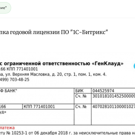
ие"
пка годовой лицензии ПО "1С-Битрикс"