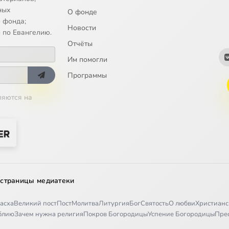
ных
О фонде
 фонда;
Новости
 по Евангелию.
Отчёты
Им помогли
Программы
ляются на
 страницы медиатеки
асха
Великий пост
Пост
Молитва
Литургия
Бог
Святость
О любви
Христианс
иблию
Зачем нужна религия
Покров Богородицы
Успение Богородицы
Пре