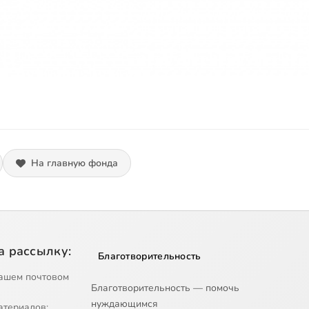
На главную фонда
а рассылку:
Благотворительность
ашем почтовом
Благотворительность — помочь
нуждающимся
атериалов;