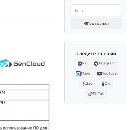
Подписаться
Следите за нами
VK
Telegram
Макс
YouTube
Дзен
OK
TikTok