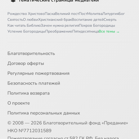
Рождество Христово
Пасха
Великий пост
Пост
Молитва
Литургия
Бог
Святость
О любви
Христианский брак
Воспитание детей
Смерть
Как читать Библию
Зачем нужна религия
Покров Богородицы
Успение Богородицы
Преображение
Пятидесятница
Все темы →
Благотворительность
Договор оферты
Регулярные пожертвования
Безопасность платежей
Политика возврата
О проекте
Политика персональных данных
© 2008 — 2026 Благотворительный фонд «Предание»
НКО №7712031589
Пожертвование согласно ст.582 ГК РФ. Без налога