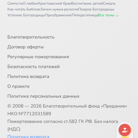
Святость
О любви
Христианский брак
Воспитание детей
Смерть
Как читать Библию
Зачем нужна религия
Покров Богородицы
Успение Богородицы
Преображение
Пятидесятница
Все темы →
Благотворительность
Договор оферты
Регулярные пожертвования
Безопасность платежей
Политика возврата
О проекте
Политика персональных данных
© 2008 — 2026 Благотворительный фонд «Предание»
НКО №7712031589
Пожертвование согласно ст.582 ГК РФ. Без налога
(НДС)
Политика возврата