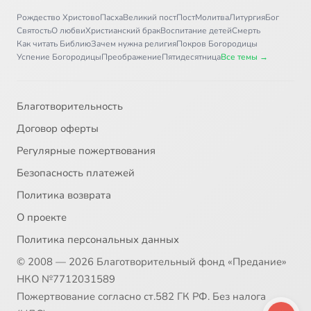
Рождество Христово
Пасха
Великий пост
Пост
Молитва
Литургия
Бог
Святость
О любви
Христианский брак
Воспитание детей
Смерть
Как читать Библию
Зачем нужна религия
Покров Богородицы
Успение Богородицы
Преображение
Пятидесятница
Все темы →
Благотворительность
Договор оферты
Регулярные пожертвования
Безопасность платежей
Политика возврата
О проекте
Политика персональных данных
© 2008 — 2026 Благотворительный фонд «Предание»
НКО №7712031589
Пожертвование согласно ст.582 ГК РФ. Без налога