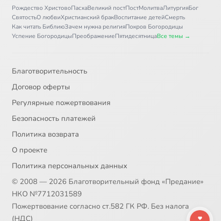
Рождество Христово
Пасха
Великий пост
Пост
Молитва
Литургия
Бог
Святость
О любви
Христианский брак
Воспитание детей
Смерть
Как читать Библию
Зачем нужна религия
Покров Богородицы
Успение Богородицы
Преображение
Пятидесятница
Все темы →
Благотворительность
Договор оферты
Регулярные пожертвования
Безопасность платежей
Политика возврата
О проекте
Политика персональных данных
© 2008 — 2026 Благотворительный фонд «Предание»
НКО №7712031589
Пожертвование согласно ст.582 ГК РФ. Без налога
(НДС)