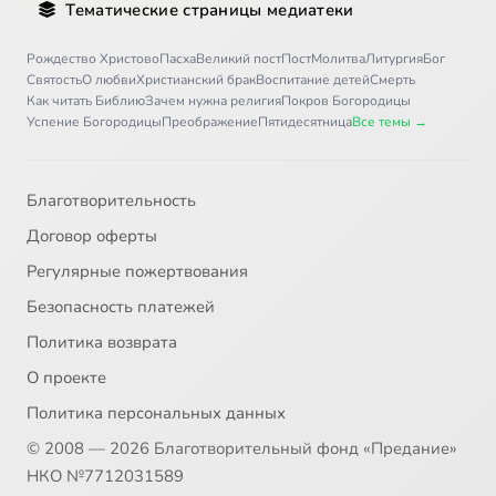
Тематические страницы медиатеки
Рождество Христово
Пасха
Великий пост
Пост
Молитва
Литургия
Бог
Святость
О любви
Христианский брак
Воспитание детей
Смерть
Как читать Библию
Зачем нужна религия
Покров Богородицы
Успение Богородицы
Преображение
Пятидесятница
Все темы →
Благотворительность
Договор оферты
Регулярные пожертвования
Безопасность платежей
Политика возврата
О проекте
Политика персональных данных
© 2008 — 2026 Благотворительный фонд «Предание»
НКО №7712031589