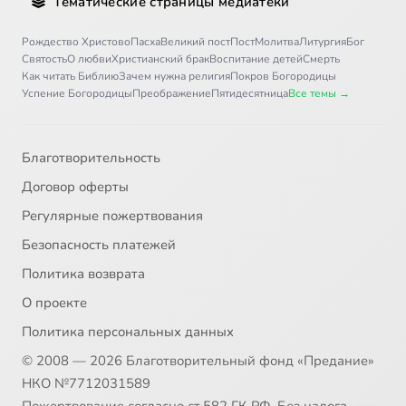
Тематические страницы медиатеки
Рождество Христово
Пасха
Великий пост
Пост
Молитва
Литургия
Бог
Святость
О любви
Христианский брак
Воспитание детей
Смерть
Как читать Библию
Зачем нужна религия
Покров Богородицы
Успение Богородицы
Преображение
Пятидесятница
Все темы →
Благотворительность
Договор оферты
Регулярные пожертвования
Безопасность платежей
Политика возврата
О проекте
Политика персональных данных
© 2008 — 2026 Благотворительный фонд «Предание»
НКО №7712031589