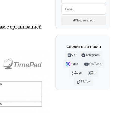
Подписаться
ам с организацией
Следите за нами
VK
Telegram
Макс
YouTube
Дзен
OK
TikTok