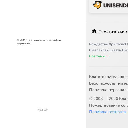
Тематические
© 2005-2026 Благотворительный фонд
Рождество Христово
П
«Предание»
Смерть
Как читать Б
Все темы →
Благотворительнос
Безопасность плат
Политика персонал
© 2008 — 2026 Бла
Пожертвование согл
v5.3.109
Политика возврата