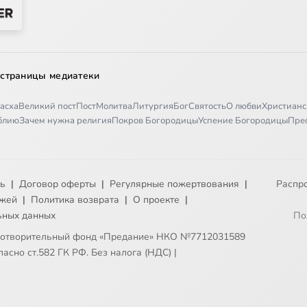
 страницы медиатеки
асха
Великий пост
Пост
Молитва
Литургия
Бог
Святость
О любви
Христианс
иблию
Зачем нужна религия
Покров Богородицы
Успение Богородицы
Пре
ть
|
Договор оферты
|
Регулярные пожертвования
|
Распр
ежей
|
Политика возврата
|
О проекте
|
ьных данных
По
готворительный фонд «Предание» НКО №7712031589
асно ст.582 ГК РФ. Без налога (НДС)
|