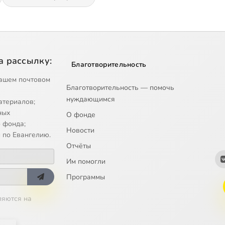
а рассылку:
Благотворительность
ашем почтовом
Благотворительность — помочь
нуждающимся
атериалов;
ных
О фонде
 фонда;
Новости
 по Евангелию.
Отчёты
Им помогли
Программы
ляются на