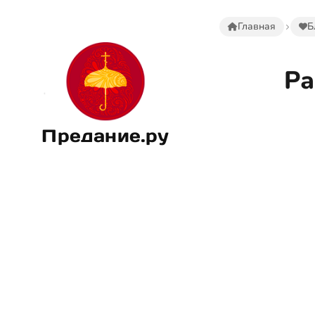
Главная
Б
Ра
Предание.ру