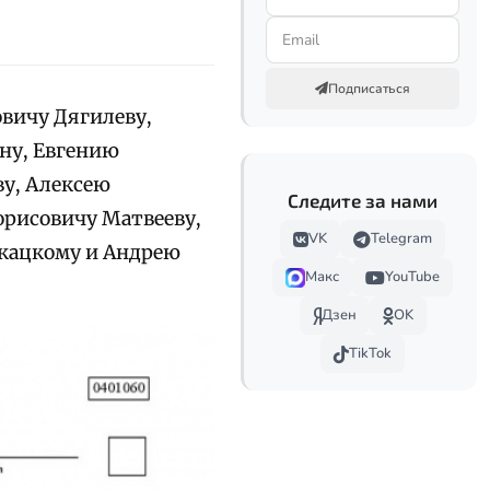
Подписаться
овичу Дягилеву,
ну, Евгению
ву, Алексею
Следите за нами
орисовичу Матвееву,
VK
Telegram
кацкому и Андрею
Макс
YouTube
Дзен
OK
TikTok