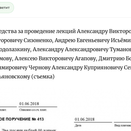
светит
едства за проведение лекций Александру Виктор
ровичу Сизоненко, Андрею Евгеньевичу Исьёми
одолазкину, Александру Александровичу Тумано
мову, Алексею Викторовичу Агапову, Дмитрию Б
мировичу Чернову Александру Куприяновичу Се
ьяновскому (съемка)