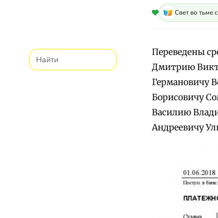
Свет во тьме 
Переведены ср
Дмитрию Викто
Германовичу В
Борисовичу Со
Василию Влади
Андреевичу Ул