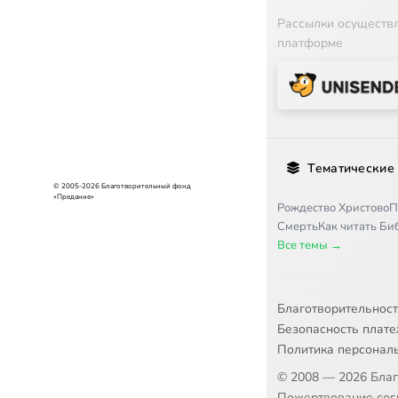
Рассылки осуществ
платформе
Тематические
© 2005-2026 Благотворительный фонд
«Предание»
Рождество Христово
П
Смерть
Как читать Б
Все темы →
Благотворительнос
Безопасность плат
Политика персонал
© 2008 — 2026 Бла
Пожертвование согл