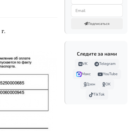
Подписаться
 г.
Следите за нами
VK
Telegram
Макс
YouTube
Дзен
OK
TikTok