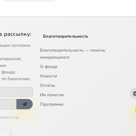
а рассылку:
Благотворительность
ашем почтовом
Благотворительность — помочь
нуждающимся
атериалов;
ных
О фонде
 фонда;
Новости
 по Евангелию.
Отчёты
Им помогли
Программы
ляются на