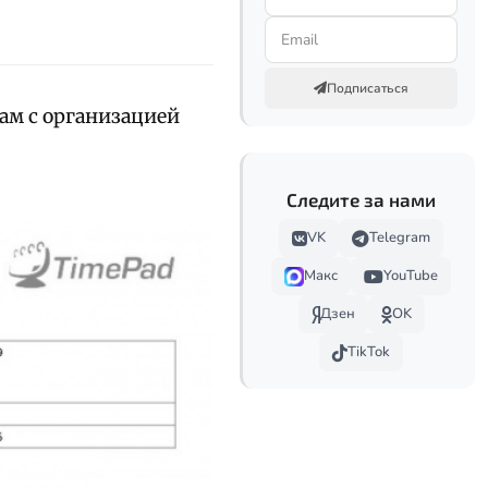
Подписаться
ам с организацией
Следите за нами
VK
Telegram
Макс
YouTube
Дзен
OK
TikTok