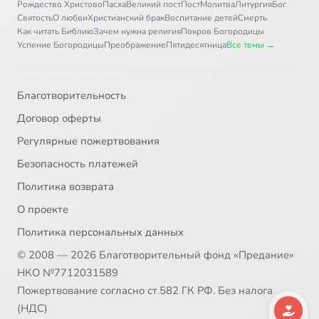
Рождество Христово
Пасха
Великий пост
Пост
Молитва
Литургия
Бог
Святость
О любви
Христианский брак
Воспитание детей
Смерть
Как читать Библию
Зачем нужна религия
Покров Богородицы
Успение Богородицы
Преображение
Пятидесятница
Все темы →
Благотворительность
Договор оферты
Регулярные пожертвования
Безопасность платежей
Политика возврата
О проекте
Политика персональных данных
© 2008 — 2026 Благотворительный фонд «Предание»
НКО №7712031589
Пожертвование согласно ст.582 ГК РФ. Без налога
(НДС)