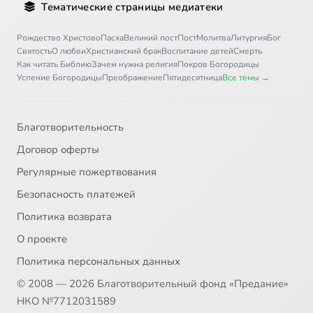
Тематические страницы медиатеки
Рождество Христово
Пасха
Великий пост
Пост
Молитва
Литургия
Бог
Святость
О любви
Христианский брак
Воспитание детей
Смерть
Как читать Библию
Зачем нужна религия
Покров Богородицы
Успение Богородицы
Преображение
Пятидесятница
Все темы →
Благотворительность
Договор оферты
Регулярные пожертвования
Безопасность платежей
Политика возврата
О проекте
Политика персональных данных
© 2008 — 2026 Благотворительный фонд «Предание»
НКО №7712031589